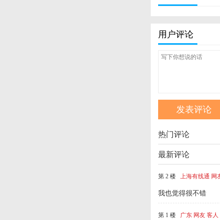
用户评论
热门评论
最新评论
第 2 楼
上海有线通 网
我也觉得很不错
第 1 楼
广东 网友 客人