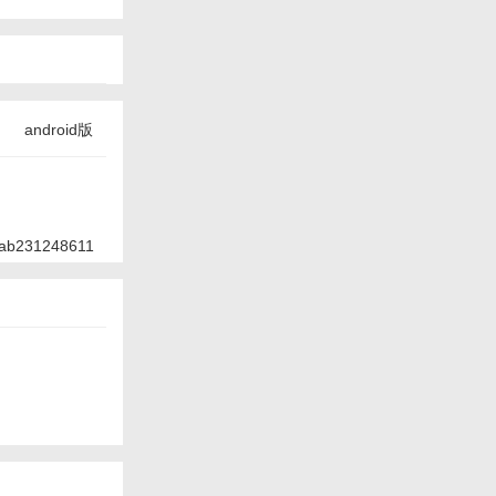
android版
ab231248611