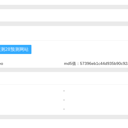
预测28预测网站
eo
md5值：57396eb1c44d935b90c92