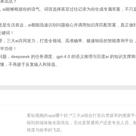
来试试？
分析，ai能够根据你的语气、词语选择甚至过往记录为你生成专属答案，不只
术语还是生活表达，ai都能迅速识别问题核心并调用知识库匹配答案，真正做
关键词！
户场景，三大ai共同发力，打造全领域、高准确率、极速响应的智能查询平台
半功倍！
问题，deepseek 的任务调度、gpt-4.0 的语义推理与百度ai 的知识支
懂，不再疲于反复输入和筛选。
看短视频的app哪个好,**三大ai组合打造出类拔萃的搜索
辑到前端体验全面优化，无论是普通用户还是专业人员，
维度与效率的飞跃。