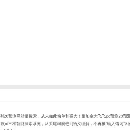
c预测28预测网站🧧搜索，从未如此简单和强大！🧧加拿大飞飞pc预测28预测
t-4.0 百度ai三核智能搜索系统，从关键词演进到语义理解，不再被“输入错词