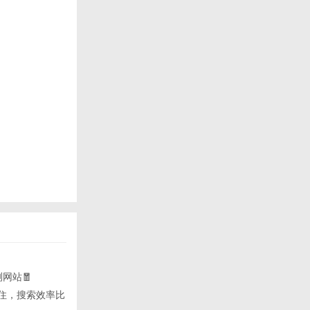
网站🧧
”困住，搜索效率比