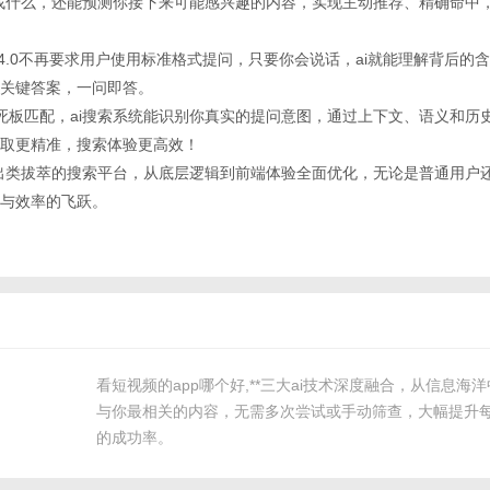
别你要找什么，还能预测你接下来可能感兴趣的内容，实现主动推荐、精确命中
k和gpt-4.0不再要求用户使用标准格式提问，只要你会说话，ai就能理解背后的
关键答案，一问即答。
键词死板匹配，ai搜索系统能识别你真实的提问意图，通过上下文、语义和历
取更精准，搜索体验更高效！
合打造出类拔萃的搜索平台，从底层逻辑到前端体验全面优化，无论是普通用户
与效率的飞跃。
看短视频的app哪个好,**三大ai技术深度融合，从信息海
与你最相关的内容，无需多次尝试或手动筛查，大幅提升
的成功率。