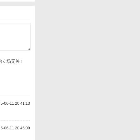
站立场无关！
-06-11 20:41:13
-06-11 20:45:09