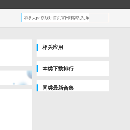
相关应用
本类下载排行
同类最新合集