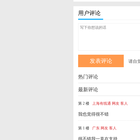
用户评论
请自
热门评论
最新评论
第 2 楼
上海有线通 网友 客人
我也觉得很不错
第 1 楼
广东 网友 客人
很不错我一直在支持