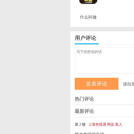
什么叫做
btc 最新
版
用户评论
请自
热门评论
最新评论
第 2 楼
上海有线通 网友 客人