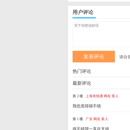
用户评论
请自
热门评论
最新评论
第 2 楼
上海有线通 网友 客人
我也觉得很不错
第 1 楼
广东 网友 客人
很不错我一直在支持