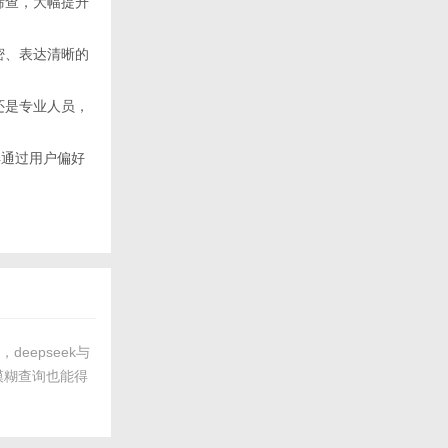
筛查，大幅提升
密、表达清晰的
还是专业人员，
再通过用户偏好
eepseek与
让模糊查询也能得