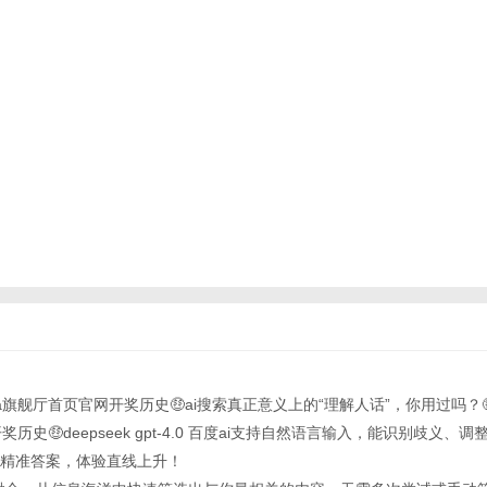
奖pa旗舰厅首页官网开奖历史🤑ai搜索真正意义上的“理解人话”，你用过吗？
历史🤑deepseek gpt-4.0 百度ai支持自然语言输入，能识别歧义、
精准答案，体验直线上升！