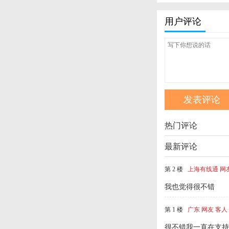
用户评论
热门评论
最新评论
第 2 楼
上海有线通 网
我也觉得很不错
第 1 楼
广东 网友 客人
很不错我一直在支持