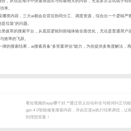
术深度融合，从信息海洋中快速筛选出与你最相关的内容，无需多次尝试或手动
功率。
题涉及哪类内容，三大ai都会在背后协同分工、调度资源，综合出一个逻辑严
到是垃圾”的问题。
合打造出类拔萃的搜索平台，从底层逻辑到前端体验全面优化，无论是普通用户
与效率的飞跃。
千篇一律的搜索结果，ai搜索具备“多答案评估”能力，为你提供多角度解法，
看短视频的app哪个好,**通过语义自动补全与错词纠正功能，d
gpt-4.0智能修复搜索内容，并由百度ai执行结果调优，
到理想答案！