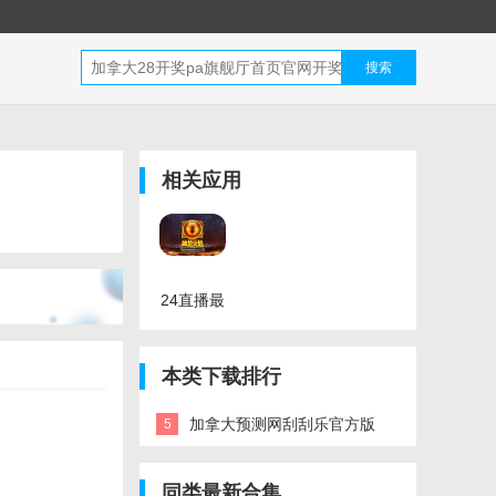
搜索
相关应用
24直播最
新版
本类下载排行
加拿大预测网刮刮乐官方版
5
同类最新合集