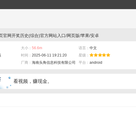
首页官网开奖历史(综合)官方网站入口/网页版/苹果/安卓
大小：
56.6m
语言：
中文
版
时间：
2025-06-11 19:21:20
星级：
厂商：
海南头角信息科技有限公司
平台：
android
看视频，赚现金。