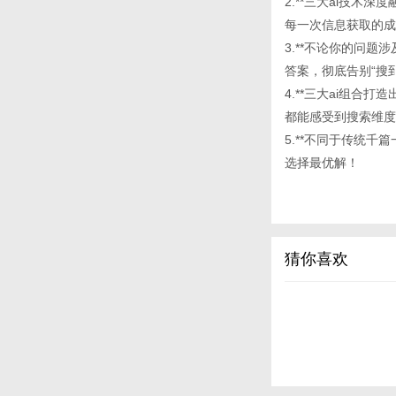
2.**三大ai技
每一次信息获取的成
3.**不论你的问
答案，彻底告别“搜
4.**三大ai组
都能感受到搜索维度
5.**不同于传统
选择最优解！
猜你喜欢