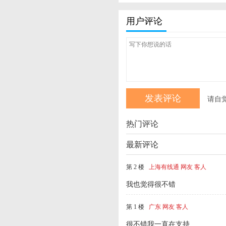
用户评论
请自
热门评论
最新评论
第 2 楼
上海有线通 网友 客人
我也觉得很不错
第 1 楼
广东 网友 客人
很不错我一直在支持