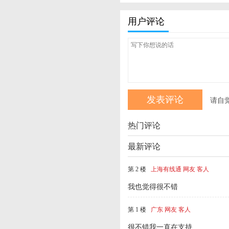
用户评论
请自
热门评论
最新评论
第 2 楼
上海有线通 网友 客人
我也觉得很不错
第 1 楼
广东 网友 客人
很不错我一直在支持