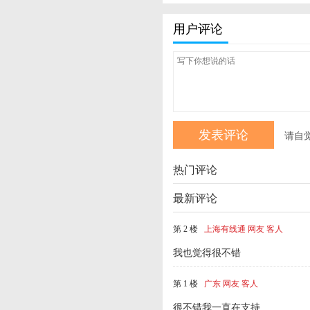
用户评论
请自
热门评论
最新评论
第 2 楼
上海有线通 网友 客人
我也觉得很不错
第 1 楼
广东 网友 客人
很不错我一直在支持