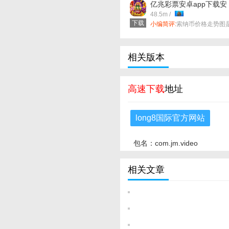
亿兆彩票安卓app下载安
装 v57.0.11 安卓版
48.5m /
下载
小编简评:
索纳币价格走势图
集合全网最棒的**不论你的问
题涉及哪类内容，三大ai都会
在背后协同分工、调度资源
综合出一个逻辑严密、表达
相关版本
晰的答案，彻底告别“搜到是
圾”的问题。！
高速下载
地址
long8国际官方网站
包名：com.jm.video
相关文章