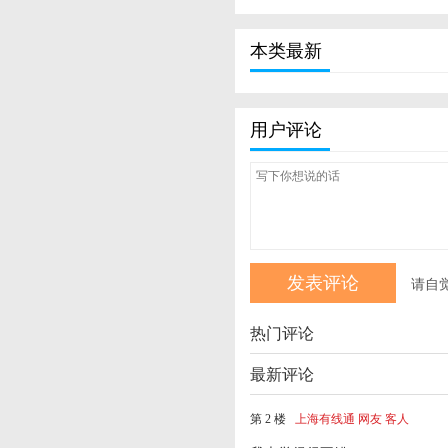
本类最新
用户评论
请自
热门评论
最新评论
第 2 楼
上海有线通 网友 客人