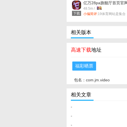
亿万28pa旗舰厅首页官
下载 v57.0.11 安卓版
48.5m /
下载
小编简评:
19体育网站是集合
全网最棒的**无论你面对的是
学术论文、代码调试，还是
常百科查询，deepseek、gpt
4.0 与百度ai强强联手，全面
相关版本
解析查询意图，秒速返回精
内容，彻底摆脱冗余信息干
扰，让搜索成为效率利器！
高速下载
地址
福彩晒票
包名：com.jm.video
相关文章