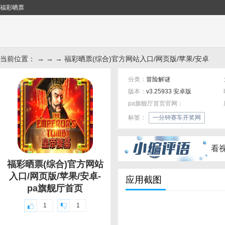
福彩晒票
当前位置： → → → 福彩晒票(综合)官方网站入口/网页版/苹果/安卓
分类：
冒险解谜
版本：
v3.25933 安卓版
pa旗舰厅首页官网：
标签：
一分钟赛车开奖网
看
福彩晒票(综合)官方网站
入口/网页版/苹果/安卓-
应用截图
pa旗舰厅首页
1
1