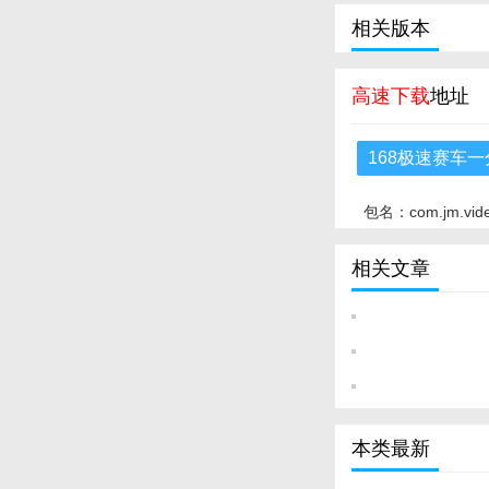
相关版本
高速下载
地址
168极速赛车
包名：com.jm.vid
相关文章
本类最新