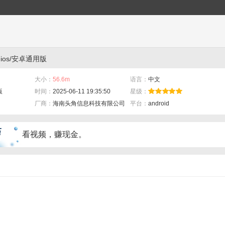
ios/安卓通用版
大小：
56.6m
语言：
中文
版
时间：
2025-06-11 19:35:50
星级：
厂商：
海南头角信息科技有限公司
平台：
android
看视频，赚现金。