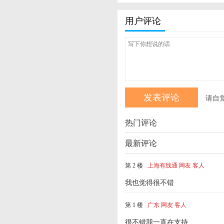
用户评论
请自
热门评论
最新评论
第 2 楼
上海有线通 网友 客人
我也觉得很不错
第 1 楼
广东 网友 客人
很不错我一直在支持