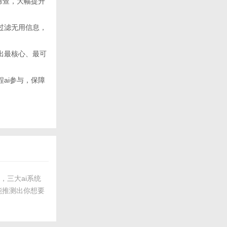
筛查，大幅提升
自动过滤无用信息，
你筛出最核心、最可
ai参与，保障
，三大ai系统
能推测出你想要