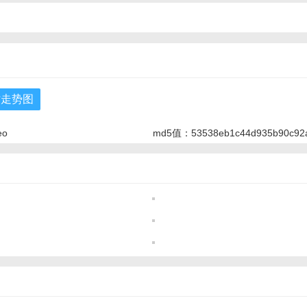
时走势图
eo
md5值：53538eb1c44d935b90c92