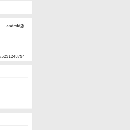
android版
ab231248794