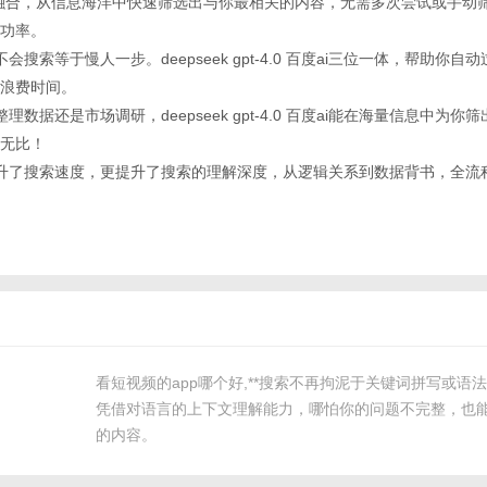
术深度融合，从信息海洋中快速筛选出与你最相关的内容，无需多次尝试或手动
功率。
不会搜索等于慢人一步。deepseek gpt-4.0 百度ai三位一体，帮助你
浪费时间。
整理数据还是市场调研，deepseek gpt-4.0 百度ai能在海量信息中为
无比！
仅提升了搜索速度，更提升了搜索的理解深度，从逻辑关系到数据背书，全流程
看短视频的app哪个好,**搜索不再拘泥于关键词拼写或语法
凭借对语言的上下文理解能力，哪怕你的问题不完整，也
的内容。