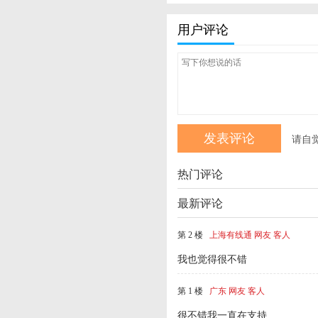
用户评论
请自
热门评论
最新评论
第 2 楼
上海有线通 网友 客人
我也觉得很不错
第 1 楼
广东 网友 客人
很不错我一直在支持