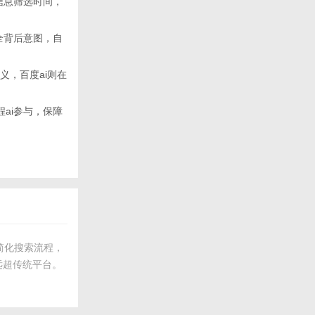
信息筛选时间，
能补全背后意图，自
含义，百度ai则在
ai参与，保障
共同简化搜索流程，
远超传统平台。