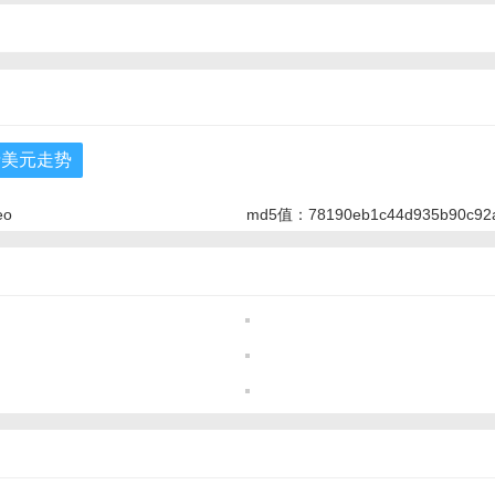
情美元走势
eo
md5值：78190eb1c44d935b90c92