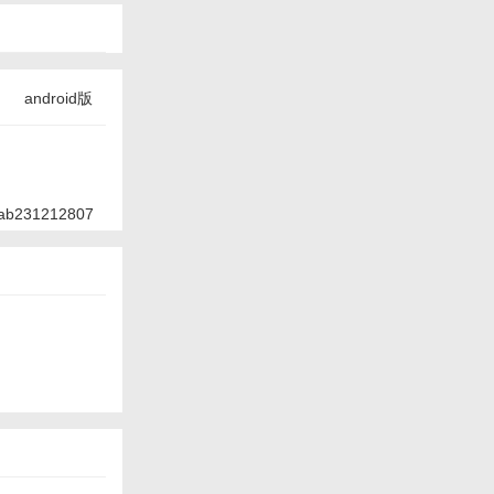
android版
ab231212807