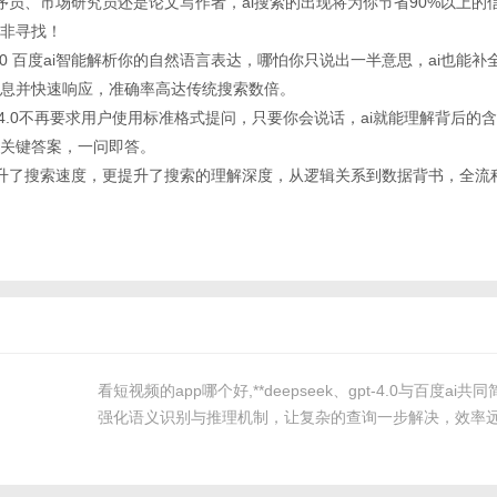
线程序员、市场研究员还是论文写作者，ai搜索的出现将为你节省90%以上的
非寻找！
k gpt-4.0 百度ai智能解析你的自然语言表达，哪怕你只说出一半意思，ai也
息并快速响应，准确率高达传统搜索数倍。
k和gpt-4.0不再要求用户使用标准格式提问，只要你会说话，ai就能理解背后的
关键答案，一问即答。
仅提升了搜索速度，更提升了搜索的理解深度，从逻辑关系到数据背书，全流程
看短视频的app哪个好,**deepseek、gpt-4.0与百度ai
强化语义识别与推理机制，让复杂的查询一步解决，效率