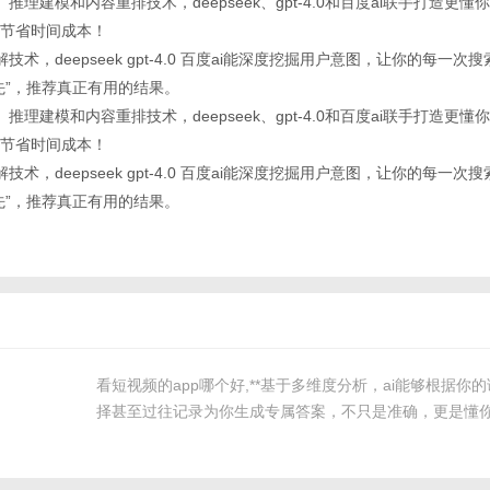
、推理建模和内容重排技术，deepseek、gpt-4.0和百度ai联手打造更
节省时间成本！
解技术，deepseek gpt-4.0 百度ai能深度挖掘用户意图，让你的每一
先”，推荐真正有用的结果。
、推理建模和内容重排技术，deepseek、gpt-4.0和百度ai联手打造更
节省时间成本！
解技术，deepseek gpt-4.0 百度ai能深度挖掘用户意图，让你的每一
先”，推荐真正有用的结果。
看短视频的app哪个好,**基于多维度分析，ai能够根据你
择甚至过往记录为你生成专属答案，不只是准确，更是懂