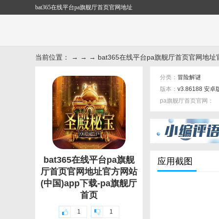
bat365在线平台pa旗舰厅首页官网地址
当前位置： → → → bat365在线平台pa旗舰厅首页官网地址官
分类：
冒险解谜
版本：
v3.86188 安卓
pa旗舰厅首页官网：
标签：
bat365在线平台pa旗舰
应用截图
厅首页官网地址官方网站
(中国)app下载-pa旗舰厅
首页
1
1