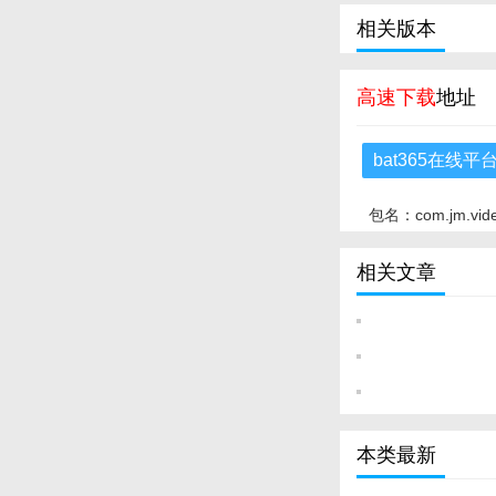
相关版本
高速下载
地址
bat365在线
包名：com.jm.vid
相关文章
本类最新