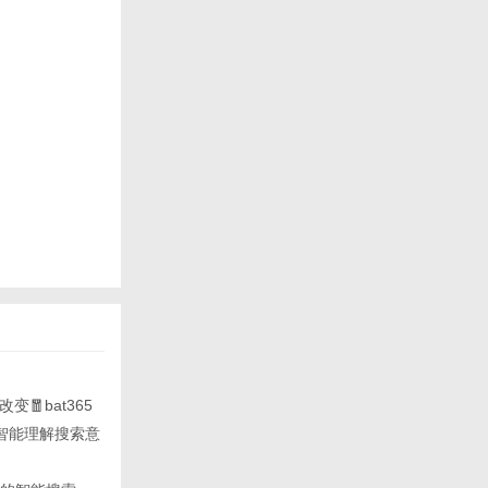
🧧bat365
络，智能理解搜索意