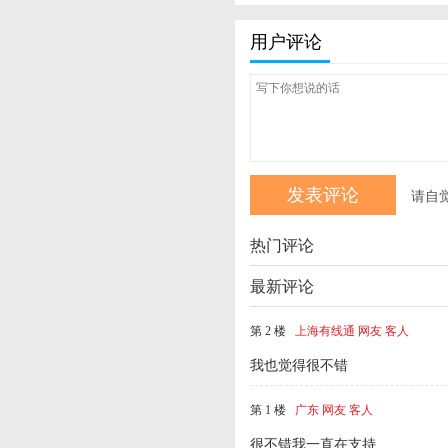
用户评论
请自
热门评论
最新评论
第 2 楼
上海有线通 网友 客人
我也觉得很不错
第 1 楼
广东 网友 客人
很不错我一直在支持