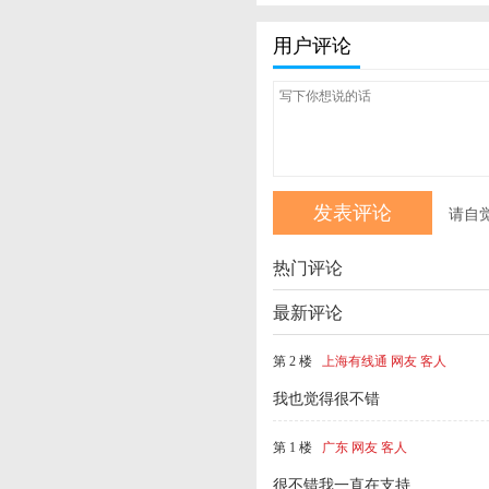
用户评论
请自
热门评论
最新评论
第 2 楼
上海有线通 网友 客人
我也觉得很不错
第 1 楼
广东 网友 客人
很不错我一直在支持