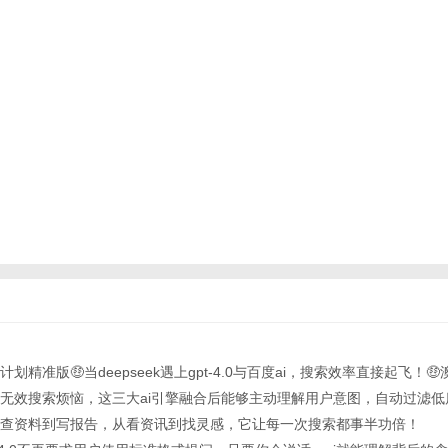
天计划精准版🤑当deepseek遇上gpt-4.0与百度ai，搜索效率直接起飞！
为无效搜索烦恼，这三大ai引擎融合后能够主动理解用户意图，自动过滤
查资料到写报告，从看资讯到找灵感，它让每一次搜索都事半功倍！