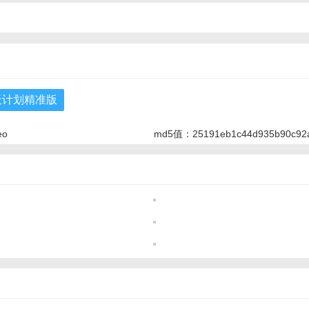
天计划精准版
eo
md5值：25191eb1c44d935b90c92