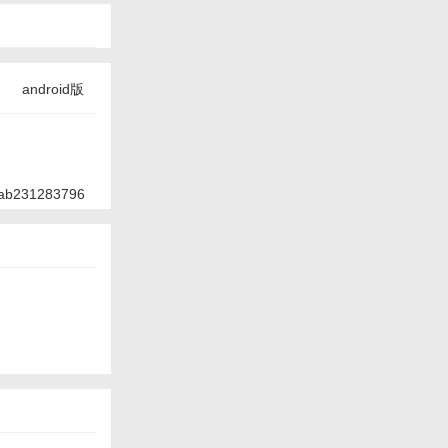
android版
ab231283796