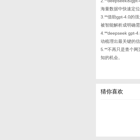
2.**deepsee
海量数据中快速定位
3.**借助gpt-4
被智能解析成明确需
4.**deepsee
动梳理出最关键的信
5.**不再只是查
知的机会。
猜你喜欢