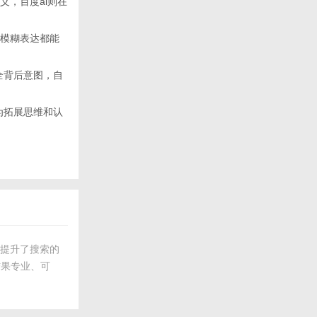
含义，百度ai则在
一个模糊表达都能
能补全背后意图，自
为拓展思维和认
更提升了搜索的
结果专业、可