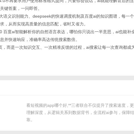
k和gpt-4.0不再要求用户使用标准格式提问，只要你会说话，ai就能理解背后的
关键答案，一问即答。
.0的强大语义识别能力、deepseek的快速调度机制及百度ai的知识图谱，每
求，从而实现高质量的信息匹配，省时又省力。
k gpt-4.0 百度ai智能解析你的自然语言表达，哪怕你只说出一半意思，ai也
息并快速响应，准确率高达传统搜索数倍。
个网页，而是一次知识交互、一次精准反馈的过程，ai搜索让每一次查询都成
看短视频的app哪个好,**三者联合不仅提升了搜索速度，
理解深度，从逻辑关系到数据背书，全流程ai参与，保障
靠。