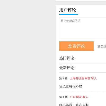
用户评论
请自
热门评论
最新评论
第 2 楼
上海有线通 网友 客人
我也觉得很不错
第 1 楼
广东 网友 客人
很不错我一直在支持