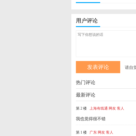
用户评论
请自
热门评论
最新评论
第 2 楼
上海有线通 网友 客人
我也觉得很不错
第 1 楼
广东 网友 客人