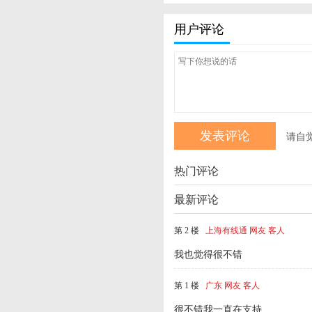
用户评论
请自
热门评论
最新评论
第 2 楼
上海有线通 网友 客人
我也觉得很不错
第 1 楼
广东 网友 客人
很不错我一直在支持