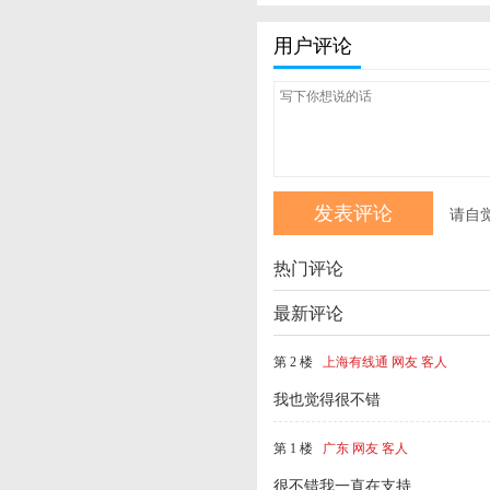
用户评论
请自
热门评论
最新评论
第 2 楼
上海有线通 网友 客人
我也觉得很不错
第 1 楼
广东 网友 客人
很不错我一直在支持