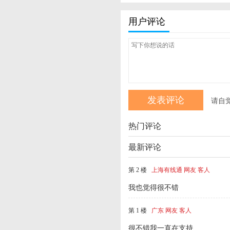
用户评论
请自
热门评论
最新评论
第 2 楼
上海有线通 网友 客人
我也觉得很不错
第 1 楼
广东 网友 客人
很不错我一直在支持