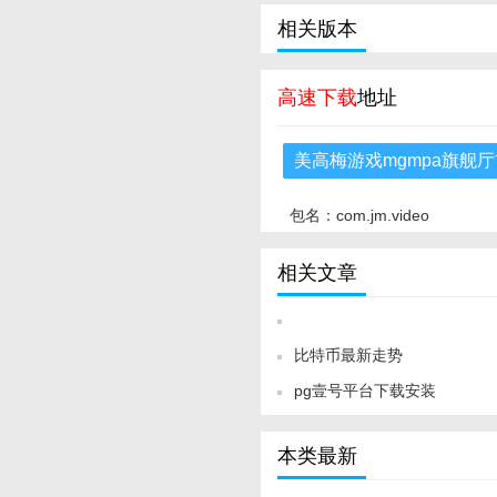
相关版本
高速下载
地址
美高梅游戏mgmpa旗舰
包名：com.jm.video
相关文章
比特币最新走势
pg壹号平台下载安装
本类最新