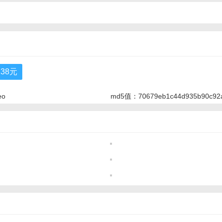
38元
eo
md5值：70679eb1c44d935b90c92