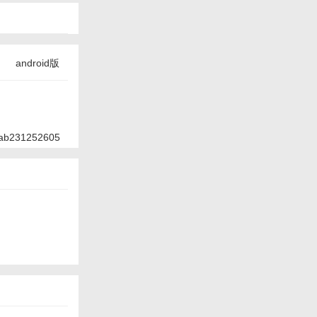
android版
ab231252605