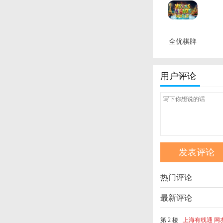
全优棋牌
qy888老
版本 最新
用户评论
版
热门评论
最新评论
第 2 楼
上海有线通 网