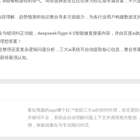
分析，ai能够根据你的语气、词语选择甚至过往记录为你生成专属答案，不只
统涵盖内容理解、趋势预测和知识整合等多方面能力，为各行业用户构建数据支
全与错词纠正功能，deepseek与gpt-4.0智能修复搜索内容，并由百度a
理想答案！
化信息整理还是复杂逻辑问题分析，三大ai系统可自动提取核心信息，整合答
获得最强认知。
看短视频的app哪个好,**借助三大ai的协同作用，你无需
关键词不全，系统会自动理解问题上下文并调用相关数据
增，体验就像在与专业顾问对话。