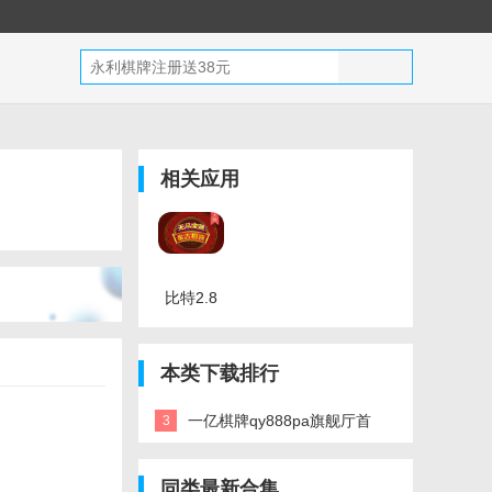
相关应用
比特2.8
预测网最
新版
本类下载排行
一亿棋牌qy888pa旗舰厅首
3
页官网网址官方版
同类最新合集