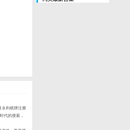
式🧧永利棋牌注册
i时代的搜索，