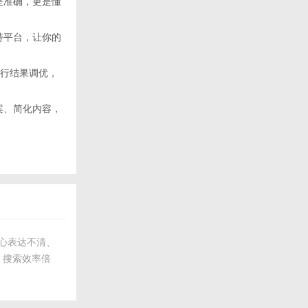
是准确，更是懂
持平台，让你的
i执行结果调优，
案、简化内容，
担心表达不清、
，搜索效率倍