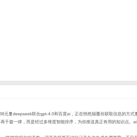
38元🧧deepseek联合gpt-4.0和百度ai，正在悄然颠覆你获取信息的方
果不再千篇一律，而是经过多维度智能排序，为你推送真正有用的知识点。a