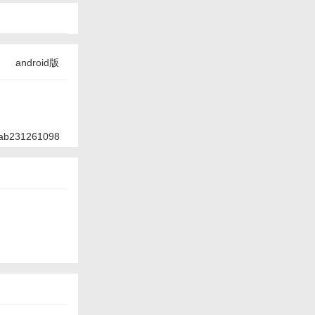
android版
ab231261098