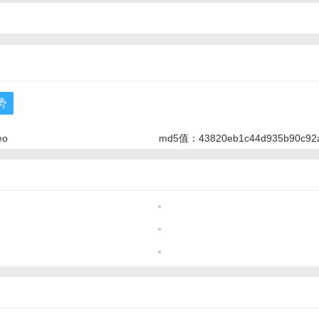
势
eo
md5值：43820eb1c44d935b90c92