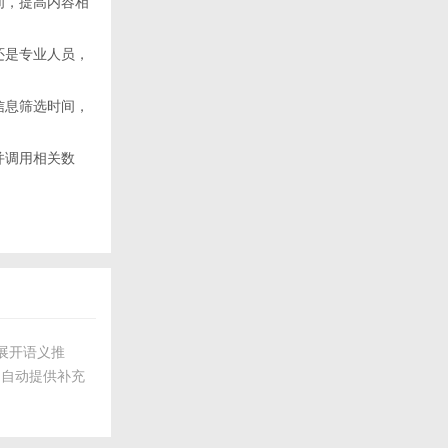
间，提高内容相
还是专业人员，
信息筛选时间，
并调用相关数
.0展开语义推
，自动提供补充