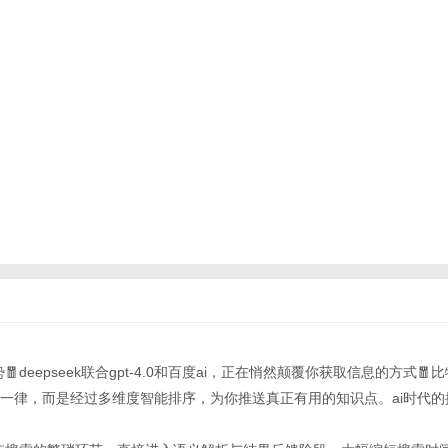
势🧧deepseek联合gpt-4.0和百度ai，正在悄然颠覆你获取信息的方式
篇一律，而是经过多维度智能排序，为你推送真正有用的知识点。ai时代