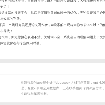
过了传统搜索的繁琐环节，直接进入语义解析与结果反馈阶段，大幅缩短搜索时
要点！
合打造出类拔萃的搜索平台，从底层逻辑到前端体验全面优化，无论是普通用户
与效率的飞跃。
线程序员、市场研究员还是论文写作者，ai搜索的出现将为你节省90%以上的
非寻找！
i的协同作用，你无需担心表达不清、关键词不全，系统会自动理解问题上下文
体验就像在与专业顾问对话。
看短视频的app哪个好,**deepseek识别问题背景，gpt-4
理，百度ai调用全局数据库，三者联手预判你的深层需求
性建议与拓展资料。