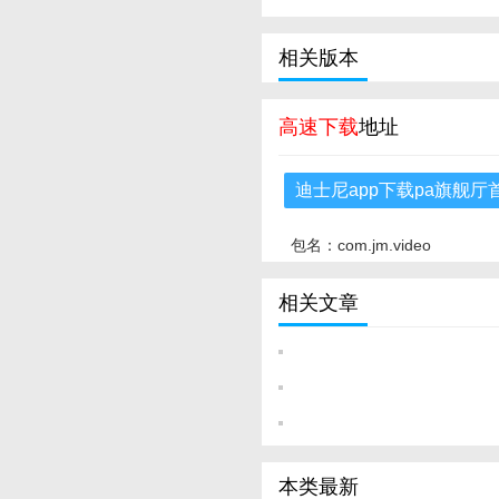
相关版本
高速下载
地址
迪士尼app下载pa旗舰厅
包名：com.jm.video
相关文章
本类最新