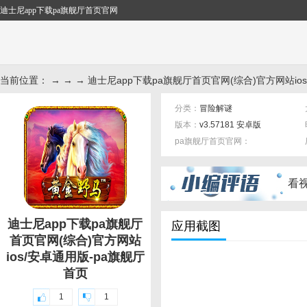
迪士尼app下载pa旗舰厅首页官网
当前位置： → → → 迪士尼app下载pa旗舰厅首页官网(综合)官方网站io
分类：
冒险解谜
版本：
v3.57181 安卓版
pa旗舰厅首页官网：
标签：
看
迪士尼app下载pa旗舰厅
应用截图
首页官网(综合)官方网站
ios/安卓通用版-pa旗舰厅
首页
1
1