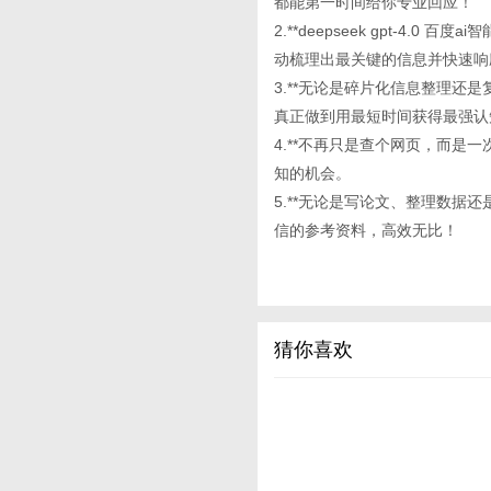
都能第一时间给你专业回应！
2.**deepseek gpt-4
动梳理出最关键的信息并快速响
3.**无论是碎片化信息整理还
真正做到用最短时间获得最强认
4.**不再只是查个网页，而是
知的机会。
5.**无论是写论文、整理数据还是
信的参考资料，高效无比！
猜你喜欢